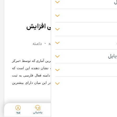
تعداد دامنه‌های فارسی افزایش
یافت‎
دسته‌بندی:
دانستنی های دامنه -
دامنه
1402/08/20
به گزارش پایگاه خبری وبسایت رند، آخرین آماری که توسط «مرکز
ثبت دامنه کشوری ایران» منتشر شده نشان دهنده این است که
تاکنون یک میلیون و 603 هزار و 468 دامنه فعال فارسی به ثبت
رسیده است که پسوند دات‌آی‌آر (ir.) در این میان دارای بیشترین
دامنه
فعال است.
ثبت آگهی
دسته‌بندی
جستجو
پشتیبانی
ورود