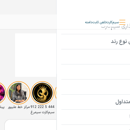
سیم‌کارت
تلفن ثابت
دامنه
ویترین
تخفیف
ایرانسل
444 5 222 912
مرکز خط علیپور
پیشت
ویترین 0912
با تخفیف
رامین خیابانی
سیم‌کارت سیمرغ