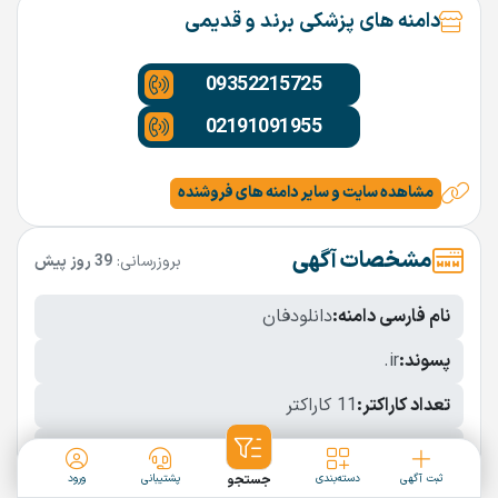
دامنه های پزشکی برند و قدیمی
09352215725
02191091955
مشاهده سایت و سایر دامنه های فروشنده
مشخصات آگهی
بروزرسانی:
39 روز پیش
نام فارسی دامنه:
دانلودفان
پسوند:
.ir
تعداد کاراکتر:
11 کاراکتر
شرایط فروش:
نقد
ثبت آگهی
دسته‌بندی
جستجو
پشتیبانی
ورود
نمایش بیشتر