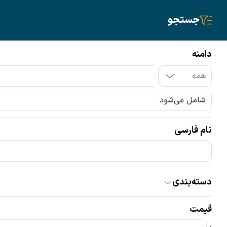
جستجو
سیم‌کارت
تلفن ثابت
دامنه
دامنه
نام فارسی
دامنه‌ها
ir
com
سایر پسوندها
همه
دسته‌بندی
همه
گران‌ترین
ارزان‌ترین
اقساطی
قیمت