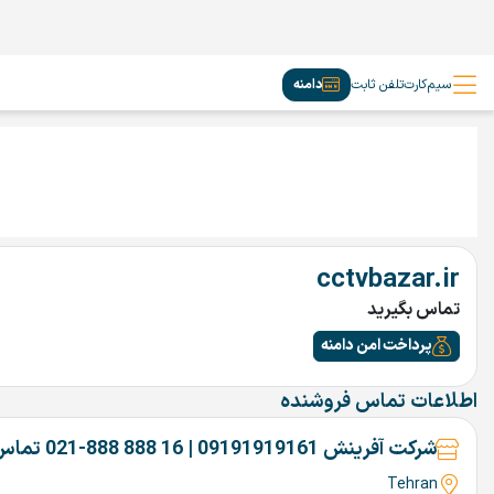
سیم‌کارت
تلفن ثابت
دامنه
cctvbazar.ir
تماس بگیرید
پرداخت امن دامنه
اطلاعات تماس فروشنده
شرکت آفرینش 09191919161 | 16 888 888-021 تماس بگیرین
Tehran