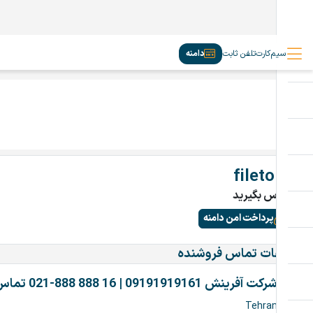
سیم‌کارت
تلفن ثابت
دامنه
fileto.ir
تماس بگیرید
پرداخت امن دامنه
اطلاعات تماس فروشنده
شرکت آفرینش 09191919161 | 16 888 888-021 تماس بگیرین
Tehran