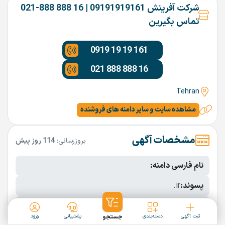
شرکت آفرینش 09191919161 | 16 888 888-021
تماس بگیرین
0919 19 19 161
021 888 888 16
Tehran
مشاهده سایت و سایر دامنه های فروشنده
مشخصات آگهی
بروزرسانی:
114 روز پیش
نام فارسی دامنه:
پسوند:
.ir
تعداد کاراکتر:
8 کاراکتر
ثبت آگهی
دسته‌بندی
جستجو
پشتیبانی
ورود