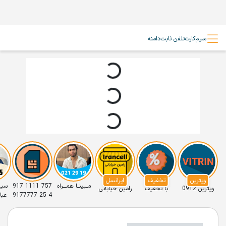
سیم‌کارت
تلفن ثابت
دامنه
ویترین
تخفیف
ایرانسل
مــبینــا همـــراه
757 1111 917
سیم
ویترین 0912
با تخفیف
رامین خیابانی
4 25 9177777
عباس