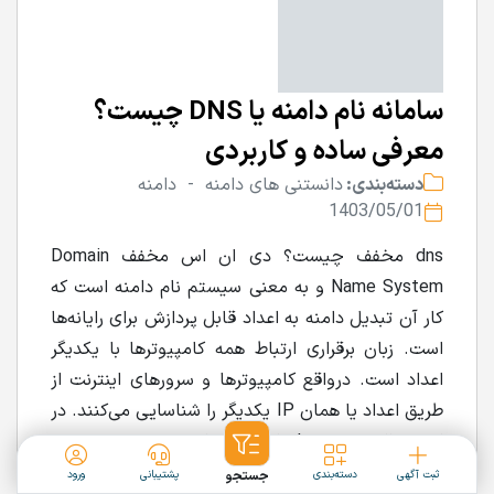
سامانه نام دامنه یا DNS چیست؟
معرفی ساده و کاربردی
دسته‌بندی:
دانستنی های دامنه -
دامنه
1403/05/01
dns مخفف چیست؟ دی ان اس مخفف Domain
Name System و به معنی سیستم نام دامنه است که
کار آن تبدیل دامنه به اعداد قابل پردازش برای رایانه‌ها
است. زبان برقراری ارتباط همه کامپیوترها با یکدیگر
اعداد است. درواقع کامپیوترها و سرورهای اینترنت از
طریق اعداد یا همان IP یکدیگر را شناسایی می‌کنند. در
این مقاله تعریف dns را به‌طور جامع شرح می‌دهیم.
ثبت آگهی
دسته‌بندی
جستجو
پشتیبانی
ورود
DNS و کاربرد سامانه نام دامنه؛ انتقال